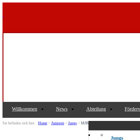
Willkommen
News
Abteilung
Förderv
Sie befinden sich hier:
Home
>
Junioren
>
Jungs
>
MJB
Jungs