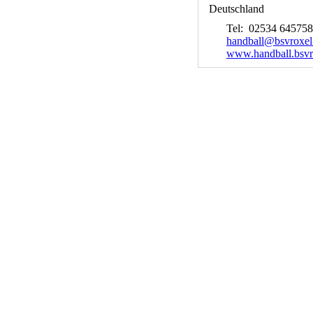
Deutschland
Tel: 02534 645758
handball@bsvroxel
www.handball.bsvr