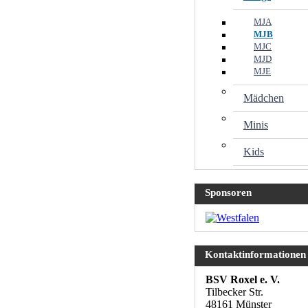
MJA
MJB
MJC
MJD
MJE
Mädchen
Minis
Kids
Sponsoren
Kontaktinformationen
BSV Roxel e. V.
Tilbecker Str.
48161 Münster